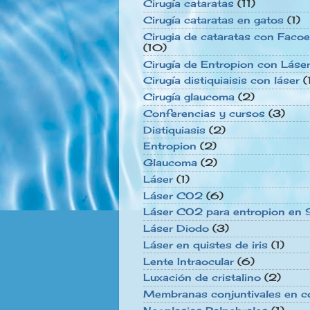
Cirugía cataratas
(11)
Cirugía cataratas en gatos
(1)
Cirugia de cataratas con Facoe
(10)
Cirugía de Entropion con Láse
Cirugía distiquiaisis con láser
(
Cirugía glaucoma
(2)
Conferencias y cursos
(3)
Distiquiasis
(2)
Entropion
(2)
Glaucoma
(2)
Láser
(1)
Láser CO2
(6)
Láser CO2 para entropion en S
Láser Diodo
(3)
Láser en quistes de iris
(1)
Lente Intraocular
(6)
Luxación de cristalino
(2)
Membranas conjuntivales en c