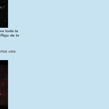
va toda la
flejo de la
 POR UNA