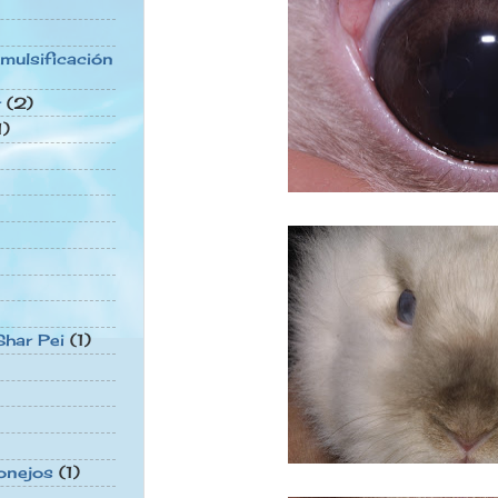
mulsificación
r
(2)
1)
har Pei
(1)
onejos
(1)