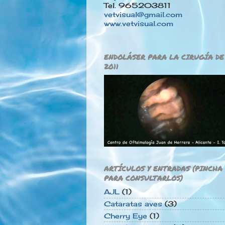
Tel. 965203811
vetvisual@gmail.com
www.vetvisual.com
ENDOLÁSER PARA LA CIRUGÍA D
2011
ARTÍCULOS Y ENTRADAS (PINCHA
PARA CONSULTARLOS)
AJL
(1)
Cataratas aves
(3)
Cherry Eye
(1)