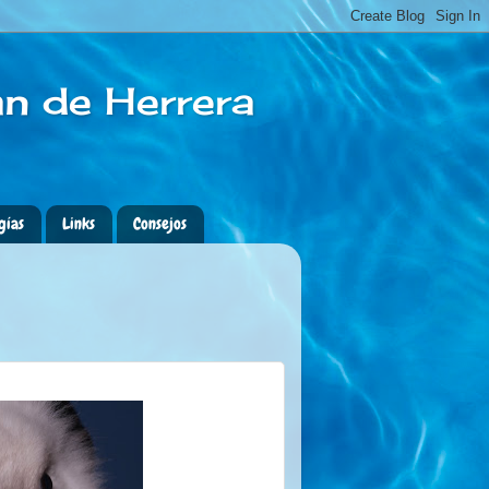
an de Herrera
gías
Links
Consejos