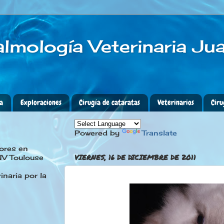
lmología Veterinaria Ju
ta
Exploraciones
Cirugía de cataratas
Veterinarios
Ciru
Powered by
Translate
ores en
VIERNES, 16 DE DICIEMBRE DE 2011
NV Toulouse
naria por la