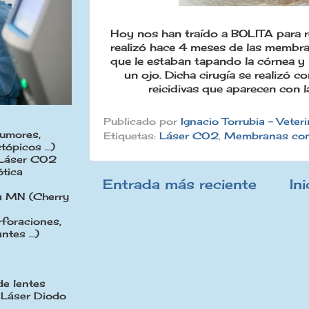
Hoy nos han traído a BOLITA para rev
realizó hace 4 meses de las membran
que le estaban tapando la córnea y 
un ojo. Dicha cirugía se realizó
co
reicidivas que aparecen con l
Publicado por
Ignacio Torrubia - Veteri
tumores,
Etiquetas:
Láser CO2
,
Membranas conj
tópicos ...)
 Láser CO2
ótica
Entrada más reciente
Ini
la MN (Cherry
rforaciones,
ntes ...)
de lentes
 Láser Diodo