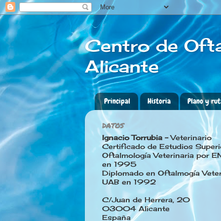
Centro de Ofta
Alicante
Principal
Historia
Plano y ru
DATOS
Ignacio Torrubia -
Veterinario
Certificado de Estudios Superi
Oftalmología Veterinaria por E
en 1995
Diplomado en Oftalmogía Veteri
UAB en 1992
C/Juan de Herrera, 20
03004 Alicante
España