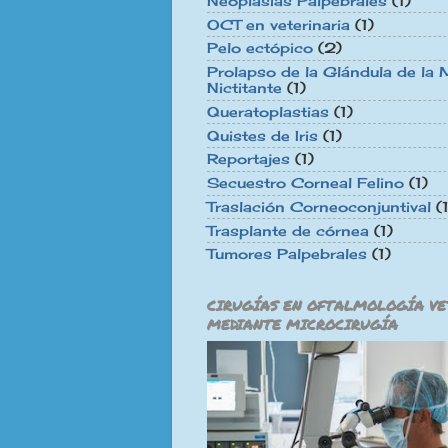
Neoplasias Palpebrales
(1)
OCT en veterinaria
(1)
Pelo ectópico
(2)
Prolapso de la Glándula de l
Nictitante
(1)
Queratoplastias
(1)
Quistes de Iris
(1)
Reportajes
(1)
Secuestro Corneal Felino
(1)
Traslación Corneoconjuntival
(
Trasplante de córnea
(1)
Tumores Palpebrales
(1)
CIRUGÍAS EN OFTALMOLOGÍA VE
MEDIANTE MICROCIRUGÍA