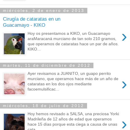
miércoles, 2 de enero de 2013
Cirugía de cataratas en un
Guacamayo - KIKO
›
Hoy os presentamos a KIKO, un Guacamayo
araMaracaná murciano de tan solo 210 gramos,
que operamos de cataratas hace un par de años.
KIKO...
martes, 11 de diciembre de 2012
Ayer revisamos a JUANITO, un guapo perrito
›
murciano, que operamos hace más de un año de
cataratas en los dos ojos mediante
facoemulsificac...
miércoles, 18 de julio de 2012
Hoy hemos revisado a SALSA, una preciosa Yorki
›
Madrileña de 12 años de edad que operamos
hace 15 días porque esta ciega a causa de unas
cata...